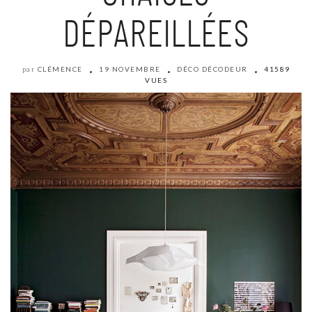
DÉPAREILLÉES
CLÉMENCE
19 NOVEMBRE
DÉCO DÉCODEUR
41589
par
VUES