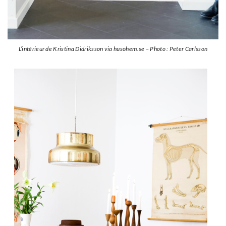
L’intérieur de Kristina Didriksson via husohem.se – Photo : Peter Carlsson