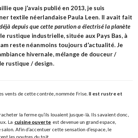
uillie que j’avais publié en 2013, je suis
er textile néerlandaise Paula Leen. Il avait fait
déjà depuis que cette parution a électrisé la planète
e rustique industrielle, située aux Pays Bas, à
am reste néanmoins toujours d’actualité. Je
 ambiance hivernale, mélange de douceur /
e rustique / design.
les vents de cette contrée, nommée Frise.
Il est rustre et
acheter la ferme qu’ils louaient jusque-là. Ils savaient donc,
aux. La
cuisine ouverte
est devenue un grand espace,
 salon. Afin d’accentuer cette sensation d’espace, le
ent les poutres du toit.