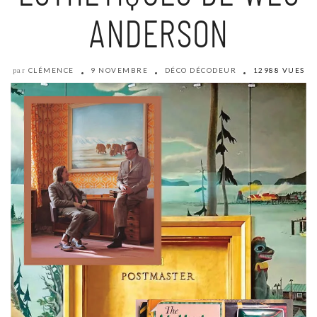
ANDERSON
CLÉMENCE
9 NOVEMBRE
DÉCO DÉCODEUR
12988 VUES
par