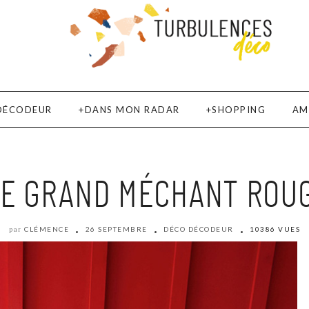
DÉCODEUR
DANS MON RADAR
SHOPPING
AM
LE GRAND MÉCHANT ROUG
CLÉMENCE
26 SEPTEMBRE
DÉCO DÉCODEUR
10386 VUES
par