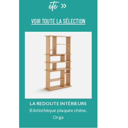
été »
VOIR TOUTE LA SÉLECTION
LA REDOUTE INTÉRIEURS
DR
Bibliothèque plaquée chêne,
Fauteuil en
Orga
N