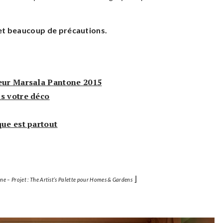
et beaucoup de précautions.
leur Marsala Pantone 2015
s votre déco
que est partout
⌋
ine – Projet : The Artist’s Palette pour Homes & Gardens