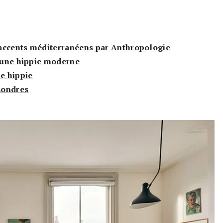
accents méditerranéens par Anthropologie
d’une hippie moderne
me hippie
 Londres