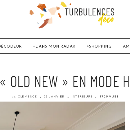
DÉCODEUR
DANS MON RADAR
SHOPPING
AM
« OLD NEW » EN MODE H
CLÉMENCE
23 JANVIER
INTÉRIEURS
9729 VUES
par