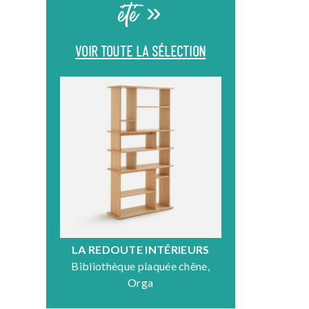
été »
VOIR TOUTE LA SÉLECTION
LA REDOUTE INTÉRIEURS
DR
Bibliothèque plaquée chêne,
Fauteuil en
Orga
N