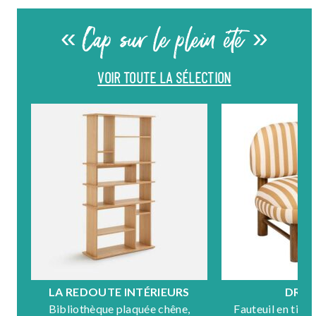
« Cap sur le plein été »
VOIR TOUTE LA SÉLECTION
LA REDOUTE INTÉRIEURS
DRA
Bibliothèque plaquée chêne,
Fauteuil en tiss