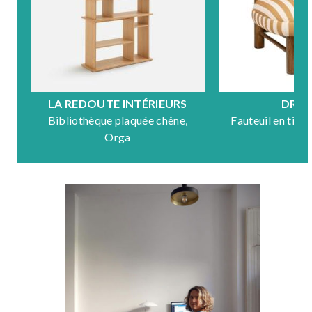
LA REDOUTE INTÉRIEURS
DRA
Bibliothèque plaquée chêne,
Fauteuil en tiss
Orga