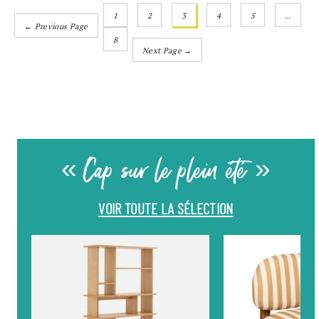
1
2
3
4
5
…
← Previous Page
8
Next Page →
« Cap sur le plein été »
VOIR TOUTE LA SÉLECTION