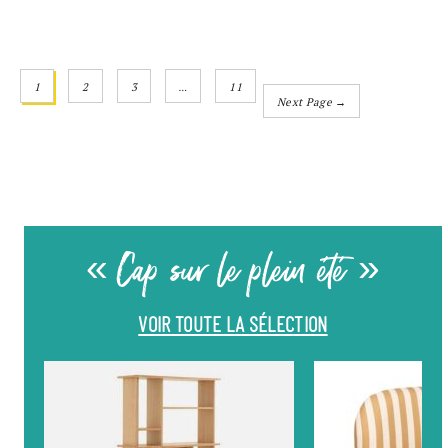
1
2
3
…
11
Next Page →
« Cap sur le plein été »
VOIR TOUTE LA SÉLECTION