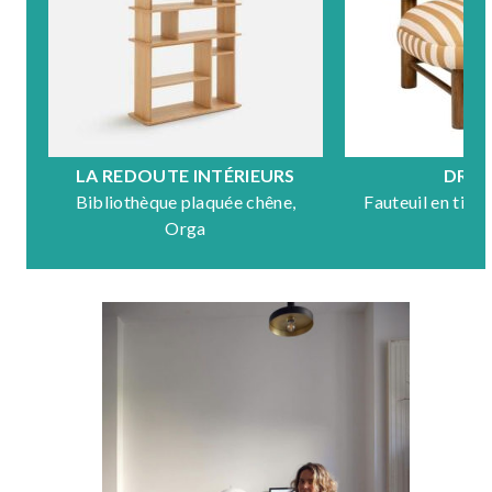
LA REDOUTE INTÉRIEURS
DRA
Bibliothèque plaquée chêne,
Fauteuil en tiss
Orga