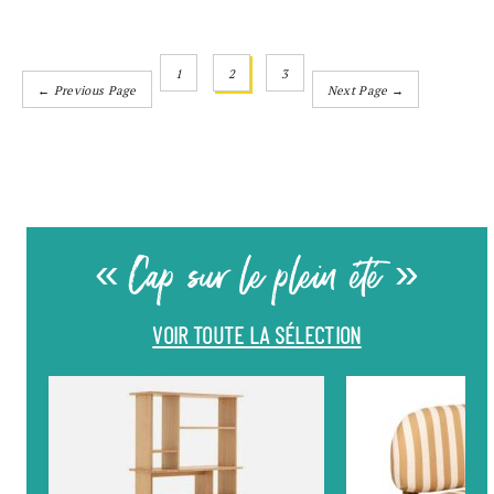
1
2
3
← Previous Page
Next Page →
« Cap sur le plein été »
VOIR TOUTE LA SÉLECTION