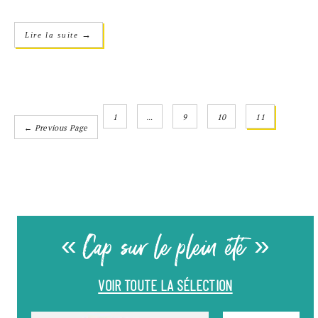
→
Lire la suite
1
…
9
10
11
← Previous Page
« Cap sur le plein été »
VOIR TOUTE LA SÉLECTION