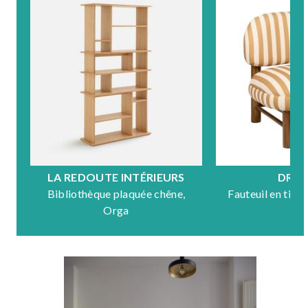
LA REDOUTE INTÉRIEURS
DRA
Bibliothèque plaquée chêne,
Fauteuil en tiss
Orga