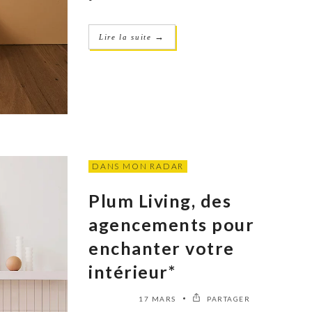
→
Lire la suite
DANS MON RADAR
Plum Living, des
agencements pour
enchanter votre
intérieur*
17 MARS
PARTAGER