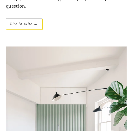
question.
→
Lire la suite