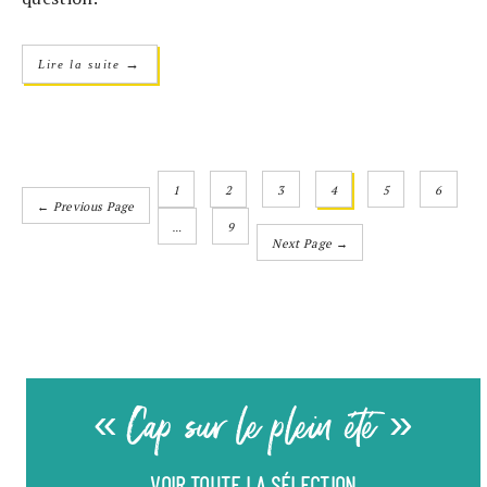
→
Lire la suite
1
2
3
4
5
6
← Previous Page
…
9
Next Page →
« Cap sur le plein été »
VOIR TOUTE LA SÉLECTION