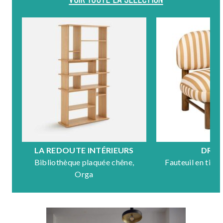
LA REDOUTE INTÉRIEURS
DRA
Bibliothèque plaquée chêne,
Fauteuil en tiss
Orga