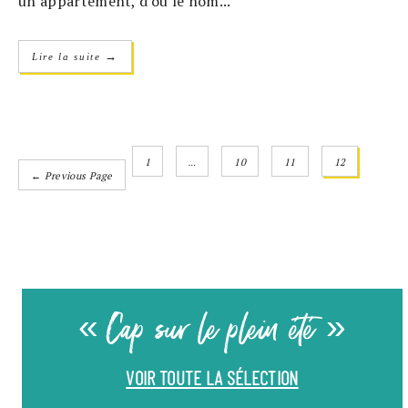
un appartement, d'où le nom...
→
Lire la suite
1
…
10
11
12
← Previous Page
« Cap sur le plein été »
VOIR TOUTE LA SÉLECTION