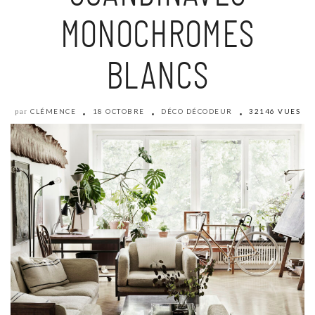
MONOCHROMES
BLANCS
CLÉMENCE
18 OCTOBRE
DÉCO DÉCODEUR
32146 VUES
par