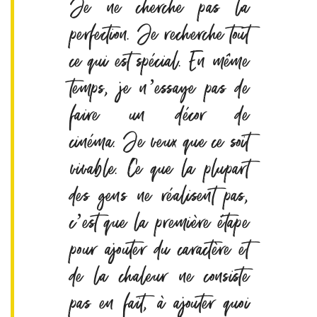
Je ne cherche pas la
perfection. Je recherche tout
ce qui est spécial. En même
temps, je n’essaye pas de
faire un décor de
cinéma. Je veux que ce soit
vivable. Ce que la plupart
des gens ne réalisent pas,
c’est que la première étape
pour ajouter du caractère et
de la chaleur ne consiste
pas en fait, à ajouter quoi