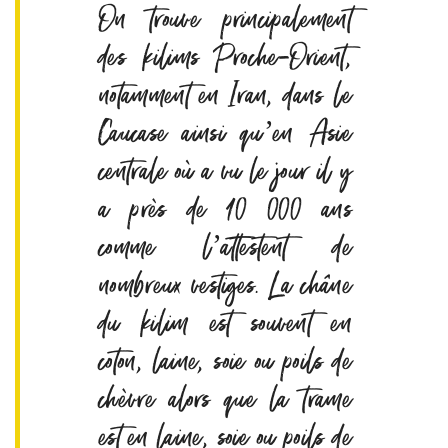
On trouve principalement
des kilims Proche-Orient,
notamment en Iran, dans le
Caucase ainsi qu’en Asie
centrale où a vu le jour il y
a près de 10 000 ans
comme l’attestent de
nombreux vestiges. La châne
du kilim est souvent en
coton, laine, soie ou poils de
chèvre alors que la trame
est en laine, soie ou poils de