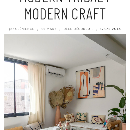
MODERN CRAFT
CLÉMENCE
11 MARS
DÉCO DÉCODEUR
17172 VUES
par