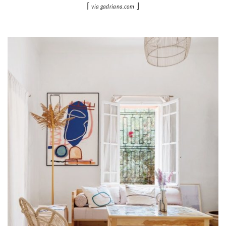
⌈
⌋
via gadriana.com