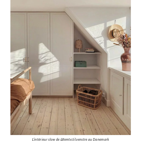
L’intérieur slow de @femte.til.venstre au Danemark