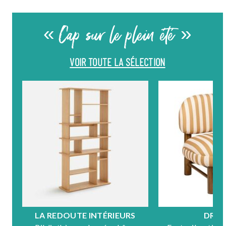
« Cap sur le plein été »
VOIR TOUTE LA SÉLECTION
LA REDOUTE INTÉRIEURS
DRA