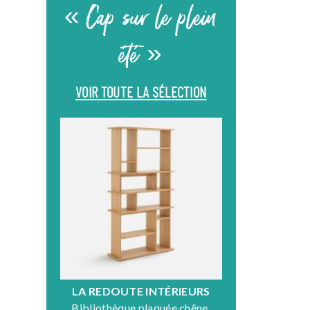
« Cap sur le plein
été »
VOIR TOUTE LA SÉLECTION
LA REDOUTE INTÉRIEURS
DR
Bibliothèque plaquée chêne,
Fauteuil en