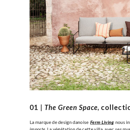
01 |
The Green Space
, collect
La marque de design danoise
Ferm Living
nous in
importe
. La végétation de cette villa, avec ses m