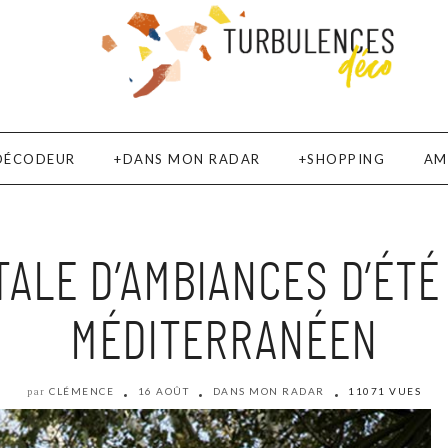
DÉCODEUR
DANS MON RADAR
SHOPPING
AM
ALE D’AMBIANCES D’ÉTÉ
MÉDITERRANÉEN
CLÉMENCE
16 AOÛT
DANS MON RADAR
11071 VUES
par