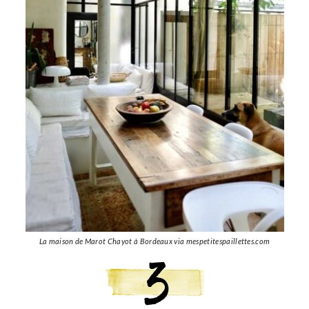
La maison de Marot Chayot à Bordeaux via mespetitespaillettes.com