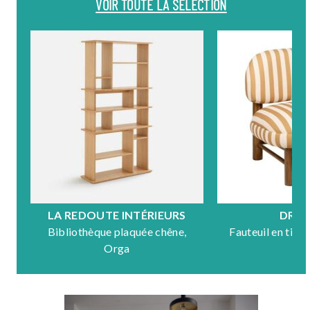
VOIR TOUTE LA SÉLECTION
LA REDOUTE INTÉRIEURS
DRA
Bibliothèque plaquée chêne,
Fauteuil en tiss
Orga