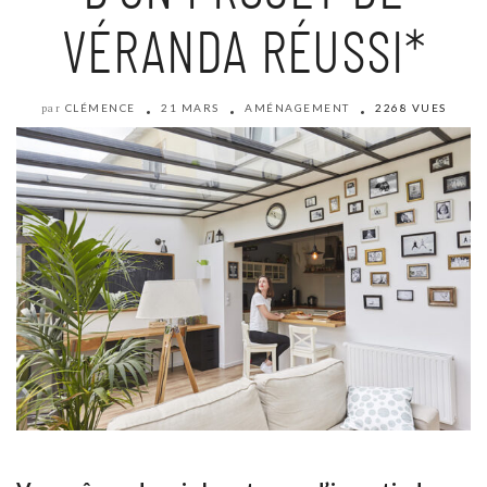
VÉRANDA RÉUSSI*
CLÉMENCE
21 MARS
AMÉNAGEMENT
2268 VUES
par