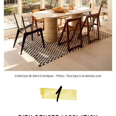
L’intérieur de Eden Grinshpan – Photo : Tara Sgroi via domino.com