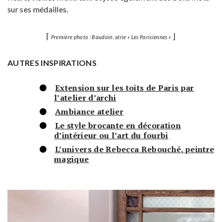
sur ses médailles.
⌈
⌋
Première photo : Baudoin, série « Les Parisiennes »
AUTRES INSPIRATIONS
Extension sur les toits de Paris par
l’atelier d’archi
Ambiance atelier
Le style brocante en décoration
d’intérieur ou l’art du fourbi
L’univers de Rebecca Rebouché, peintre
magique