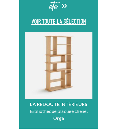
été »
VOIR TOUTE LA SÉLECTION
LA REDOUTE INTÉRIEURS
DR
Bibliothèque plaquée chêne,
Fauteuil en
Orga
N