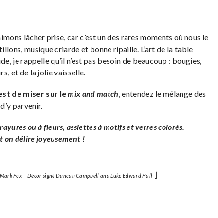
imons lâcher prise, car c’est un des rares moments où nous le
tillons, musique criarde et bonne ripaille. L’art de la table
 je rappelle qu’il n’est pas besoin de beaucoup : bougies,
, et de la jolie vaisselle.
est de miser sur le
mix and match
, entendez le mélange des
d’y parvenir.
yures ou à fleurs, assiettes à motifs et verres colorés.
t on délire joyeusement !
⌋
 Mark Fox – Décor signé Duncan Campbell and Luke Edward Hall