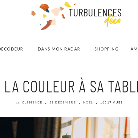
DÉCODEUR
DANS MON RADAR
SHOPPING
AM
E LA COULEUR À SA TABL
CLÉMENCE
28 DÉCEMBRE
NOËL
16017 VUES
par