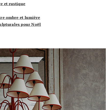
re et rustique
ntre ombre et lumière
ulpturales pour Noël