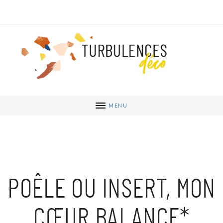
MENU
POÊLE OU INSERT, MON
CŒUR BALANCE*