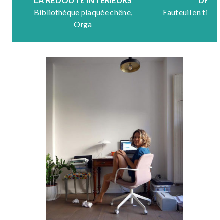
LA REDOUTE INTÉRIEURS
DRA
Bibliothèque plaquée chêne,
Fauteuil en tiss
Orga