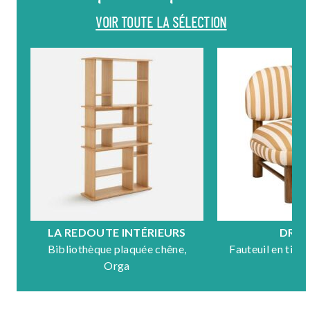
VOIR TOUTE LA SÉLECTION
LA REDOUTE INTÉRIEURS
DRA
Bibliothèque plaquée chêne,
Fauteuil en tiss
Orga