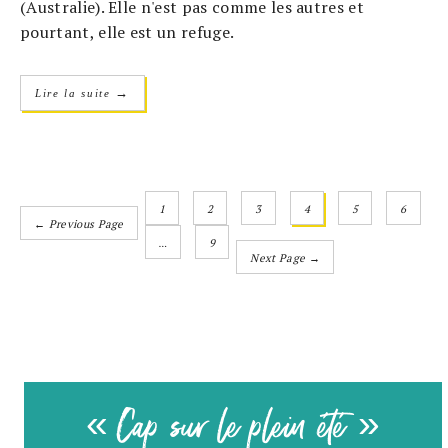
(Australie). Elle n'est pas comme les autres et
pourtant, elle est un refuge.
→
Lire la suite
1
2
3
4
5
6
← Previous Page
…
9
Next Page →
« Cap sur le plein été »