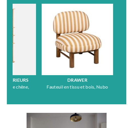
DRAWER
HÜB
Fauteuil en tissu et bois, Nubo
Table basse en 
Mo