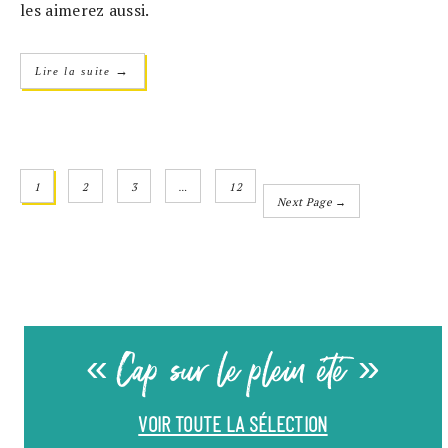
les aimerez aussi.
→
Lire la suite
1
2
3
…
12
Next Page →
« Cap sur le plein été »
VOIR TOUTE LA SÉLECTION