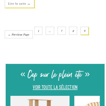
→
Lire la suite
1
…
7
8
9
← Previous Page
« Cap sur le plein été »
VOIR TOUTE LA SÉLECTION