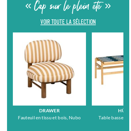
« Cap sur le plein été »
VOIR TOUTE LA SÉLECTION
DRAWER
HÜB
Fauteuil en tissu et bois, Nubo
Table basse en 
Mo