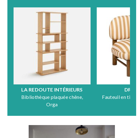
LA REDOUTE INTÉRIEURS
DRA
Bibliothèque plaquée chêne,
Fauteuil en tiss
Orga