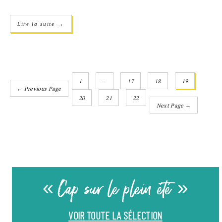
→
Lire la suite
1
…
17
18
19
← Previous Page
20
21
22
Next Page →
« Cap sur le plein été »
VOIR TOUTE LA SÉLECTION