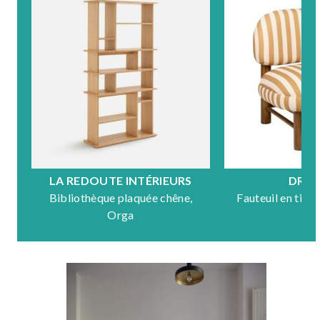
LA REDOUTE INTÉRIEURS
DRA
Bibliothèque plaquée chêne,
Fauteuil en tiss
Orga