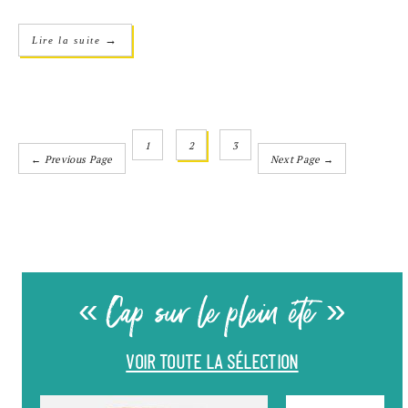
→
Lire la suite
1
2
3
← Previous Page
Next Page →
« Cap sur le plein été »
VOIR TOUTE LA SÉLECTION