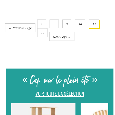
1
…
9
10
11
← Previous Page
12
Next Page →
« Cap sur le plein été »
VOIR TOUTE LA SÉLECTION