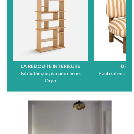
LA REDOUTE INTÉRIEURS
DRA
Bibliothèque plaquée chêne,
Fauteuil en tiss
Orga