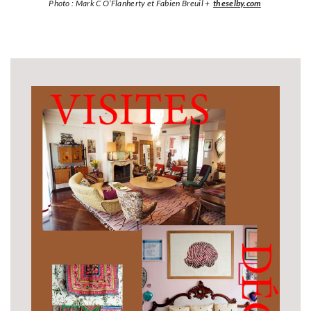
Photo : Mark C O’Flanherty et Fabien Breuil +
theselby.com