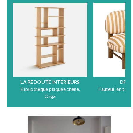
LA REDOUTE INTÉRIEURS
DRA
Bibliothèque plaquée chêne,
Fauteuil en tiss
Orga