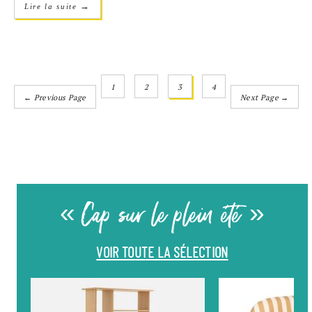
→
Lire la suite
1
2
3
4
← Previous Page
Next Page →
« Cap sur le plein été »
VOIR TOUTE LA SÉLECTION