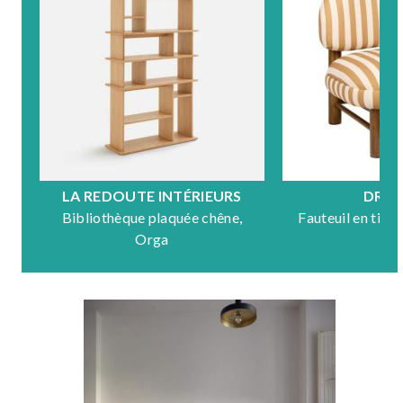
LA REDOUTE INTÉRIEURS
DRA
Bibliothèque plaquée chêne,
Fauteuil en tiss
Orga