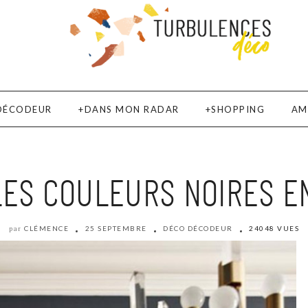
DÉCODEUR
DANS MON RADAR
SHOPPING
AM
LES COULEURS NOIRES E
CLÉMENCE
25 SEPTEMBRE
DÉCO DÉCODEUR
24048 VUES
par