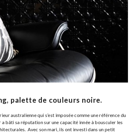
g, palette de couleurs noire.
érieur australienne qui s’est imposée comme une référence du
r a bâti sa réputation sur une capacité innée à bousculer les
chitecturales. Avec son mari, ils ont investi dans un petit