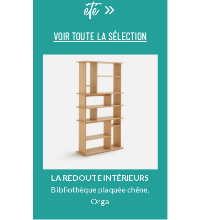
été »
VOIR TOUTE LA SÉLECTION
LA REDOUTE INTÉRIEURS
DR
Bibliothèque plaquée chêne,
Fauteuil en
Orga
N