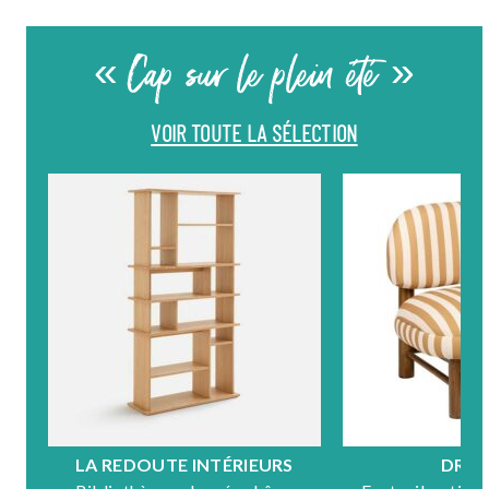
« Cap sur le plein été »
VOIR TOUTE LA SÉLECTION
LA REDOUTE INTÉRIEURS
DRA