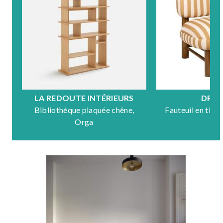
LA REDOUTE INTÉRIEURS
DRA
Bibliothèque plaquée chêne,
Fauteuil en tiss
Orga