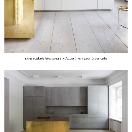
claessonkoivistorune.se
– Appartment pour brass cube