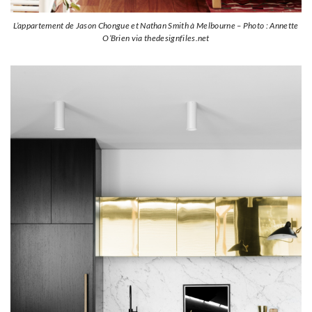
L’appartement de Jason Chongue et Nathan Smith à Melbourne – Photo : Annette
O’Brien via thedesignfiles.net