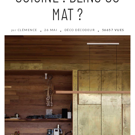
MAT ?
CLÉMENCE
26 MAI
DÉCO DÉCODEUR
56657 VUES
par