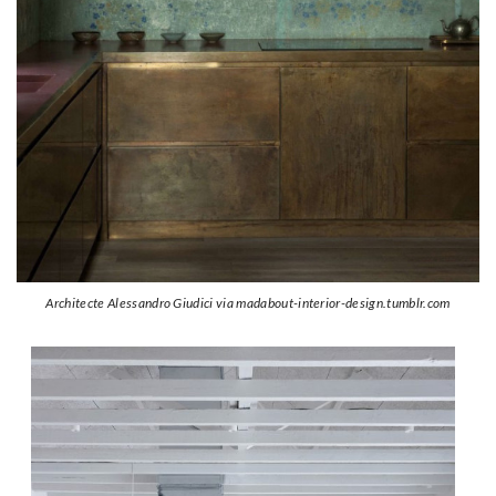
Architecte Alessandro Giudici via madabout-interior-design.tumblr.com