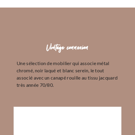
Vintage connexion
Une sélection de mobilier qui associe métal
chromé, noir laqué et blanc serein, le tout
associé avec un canapé rouille au tissu jacquard
très année 70/80.