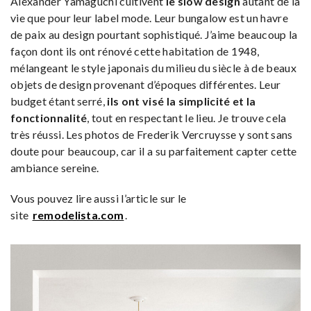
Alexander Yamaguchi cultivent
le slow design
autant de la
vie que pour leur label mode. Leur bungalow est un havre
de paix au design pourtant sophistiqué. J’aime beaucoup la
façon dont ils ont rénové cette habitation de 1948,
mélangeant le style japonais du milieu du siècle à de beaux
objets de design provenant d’époques différentes. Leur
budget étant serré,
ils ont visé la simplicité et la
fonctionnalité
, tout en respectant le lieu. Je trouve cela
très réussi. Les photos de Frederik Vercruysse y sont sans
doute pour beaucoup, car il a su parfaitement capter cette
ambiance sereine.
Vous pouvez lire aussi l’article sur le
site
remodelista.com
.