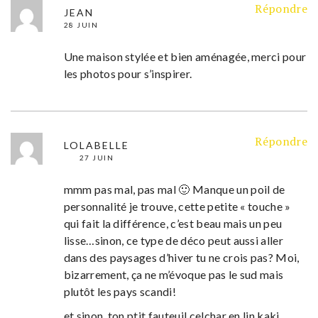
Répondre
JEAN
28 JUIN
Une maison stylée et bien aménagée, merci pour
les photos pour s’inspirer.
Répondre
LOLABELLE
27 JUIN
mmm pas mal, pas mal 🙂 Manque un poil de
personnalité je trouve, cette petite « touche »
qui fait la différence, c’est beau mais un peu
lisse…sinon, ce type de déco peut aussi aller
dans des paysages d’hiver tu ne crois pas? Moi,
bizarrement, ça ne m’évoque pas le sud mais
plutôt les pays scandi!
et sinon, ton ptit fauteuil celchar en lin kaki