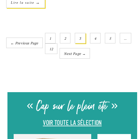
→
Lire la suite
1
2
3
4
5
…
← Previous Page
12
Next Page →
« Cap sur le plein été »
VOIR TOUTE LA SÉLECTION