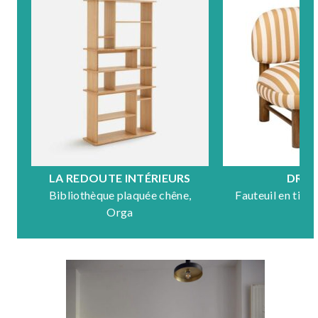
LA REDOUTE INTÉRIEURS
DRA
Bibliothèque plaquée chêne,
Fauteuil en tiss
Orga