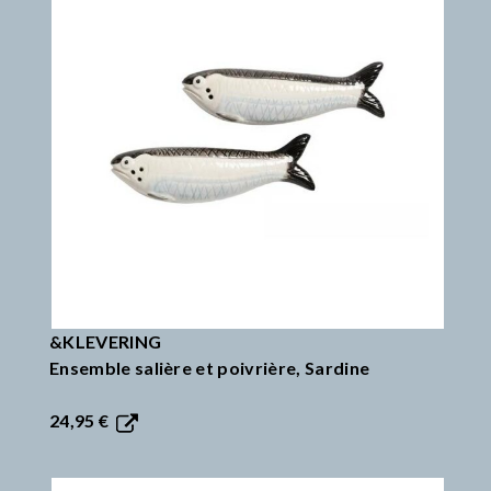
&KLEVERING
Ensemble salière et poivrière, Sardine
24,95 €