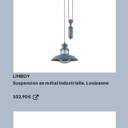
LINBDY
Suspension en métal industrielle, Louisanne
102,90 €