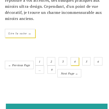
répondre à vos attentes, des basiques pratiques aux
miroirs ultra-design. Cependant, d'un point de vue
décoratif, je trouve un charme incommensurable aux
miroirs anciens.
→
Lire la suite
1
2
3
4
5
6
← Previous Page
…
9
Next Page →