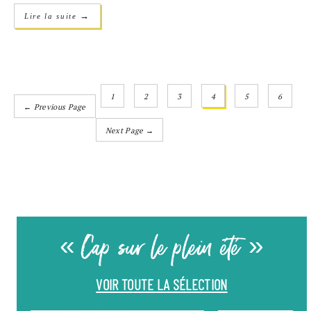
→
Lire la suite
1
2
3
4
5
6
← Previous Page
Next Page →
« Cap sur le plein été »
VOIR TOUTE LA SÉLECTION