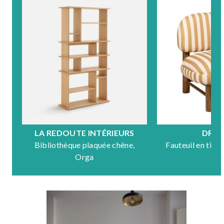
LA REDOUTE INTÉRIEURS
DRA
Bibliothèque plaquée chêne,
Fauteuil en tiss
Orga