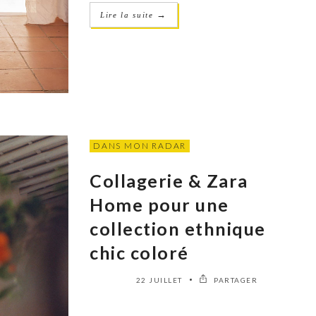
→
Lire la suite
DANS MON RADAR
Collagerie & Zara
Home pour une
collection ethnique
chic coloré
22 JUILLET
PARTAGER