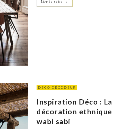
→
Lire la suite
DÉCO DÉCODEUR
Inspiration Déco : La
décoration ethnique
wabi sabi