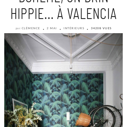
HIPPIE… À VALENCIA
CLÉMENCE
2 MAI
INTÉRIEURS
34208 VUES
par