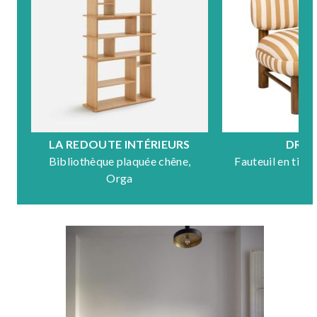
LA REDOUTE INTÉRIEURS
DRA
Bibliothèque plaquée chêne,
Fauteuil en tiss
Orga