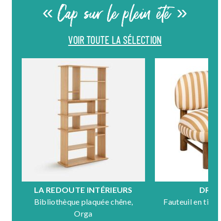
« Cap sur le plein été »
VOIR TOUTE LA SÉLECTION
DRAWER
HÜB
Fauteuil en tissu et bois, Nubo
Table basse en 
Mo