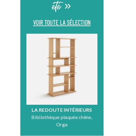
été »
VOIR TOUTE LA SÉLECTION
LA REDOUTE INTÉRIEURS
DR
Bibliothèque plaquée chêne,
Fauteuil en
Orga
N