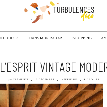
DÉCODEUR
DANS MON RADAR
SHOPPING
AM
 L’ESPRIT VINTAGE MODE
CLÉMENCE
13 DÉCEMBRE
INTÉRIEURS
9111 VUES
par