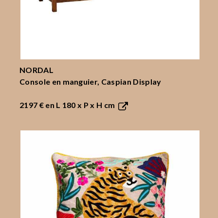
NORDAL
Console en manguier, Caspian Display
2197 €
en L 180 x P x H cm