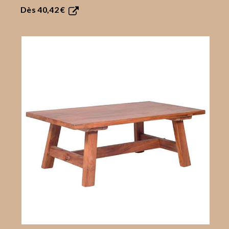
Dès
40,42 €