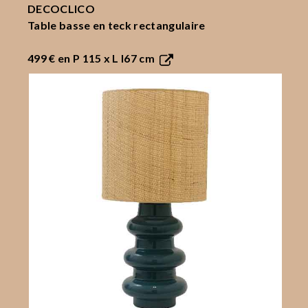
DECOCLICO
Table basse en teck rectangulaire
499 €
en P 115 x L l67 cm