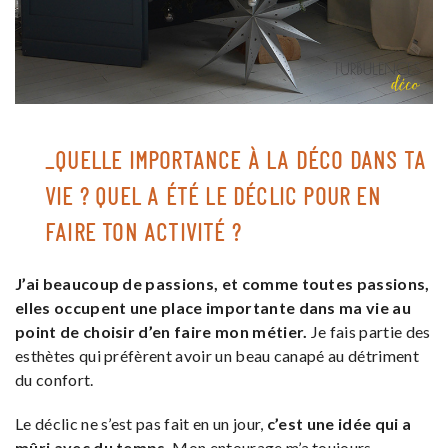
_QUELLE IMPORTANCE À LA DÉCO DANS TA
VIE ? QUEL A ÉTÉ LE DÉCLIC POUR EN
FAIRE TON ACTIVITÉ ?
J’ai beaucoup de passions, et comme toutes passions,
elles occupent une place importante dans ma vie au
point de choisir d’en faire mon métier.
Je fais partie des
esthètes qui préfèrent avoir un beau canapé au détriment
du confort.
Le déclic ne s’est pas fait en un jour,
c’est une idée qui a
mûri avec du temps
. Mon entourage m’a toujours