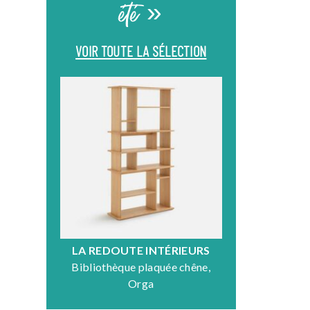
été »
VOIR TOUTE LA SÉLECTION
LA REDOUTE INTÉRIEURS
DR
Bibliothèque plaquée chêne,
Fauteuil en
Orga
N