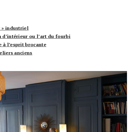
 » industriel
 d’intérieur ou l’art du fourbi
 à l’esprit brocante
teliers anciens